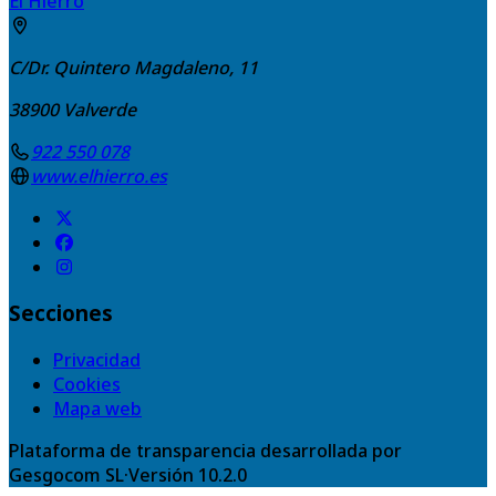
El Hierro
C/Dr. Quintero Magdaleno, 11
38900
Valverde
922 550 078
www.elhierro.es
Secciones
Privacidad
Cookies
Mapa web
Plataforma de transparencia desarrollada por
Gesgocom SL
·
Versión
10.2.0