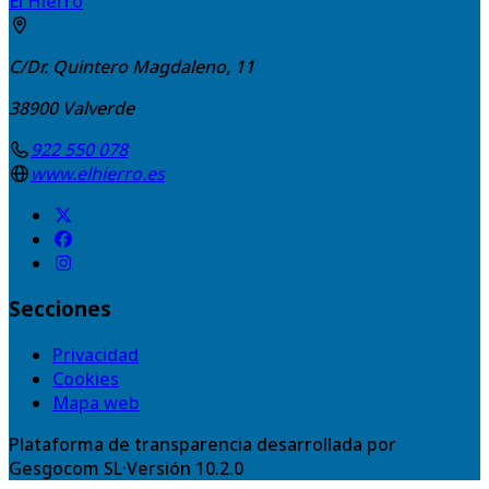
El Hierro
C/Dr. Quintero Magdaleno, 11
38900
Valverde
922 550 078
www.elhierro.es
Secciones
Privacidad
Cookies
Mapa web
Plataforma de transparencia desarrollada por
Gesgocom SL
·
Versión
10.2.0