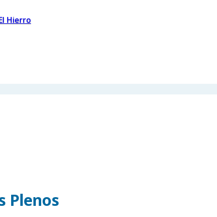
El Hierro
os Plenos