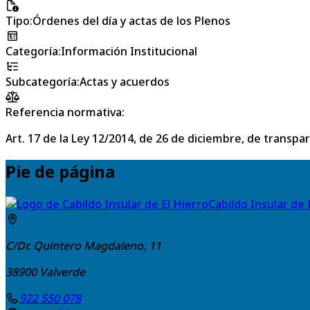
Tipo
:
Órdenes del día y actas de los Plenos
Categoría
:
Información Institucional
Subcategoría
:
Actas y acuerdos
Referencia normativa:
Art. 17 de la Ley 12/2014, de 26 de diciembre, de transpa
Pie de página
Cabildo Insular de 
C/Dr. Quintero Magdaleno, 11
38900
Valverde
922 550 078