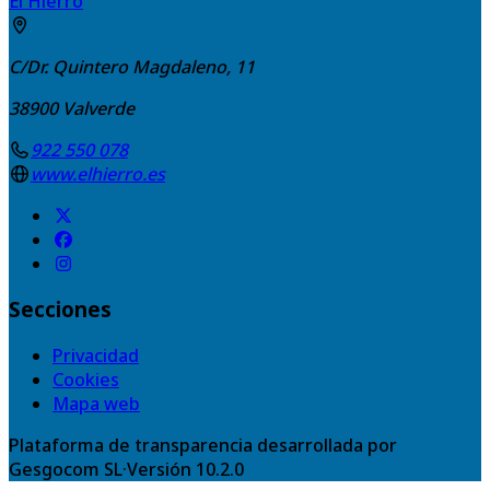
El Hierro
C/Dr. Quintero Magdaleno, 11
38900
Valverde
922 550 078
www.elhierro.es
Secciones
Privacidad
Cookies
Mapa web
Plataforma de transparencia desarrollada por
Gesgocom SL
·
Versión
10.2.0