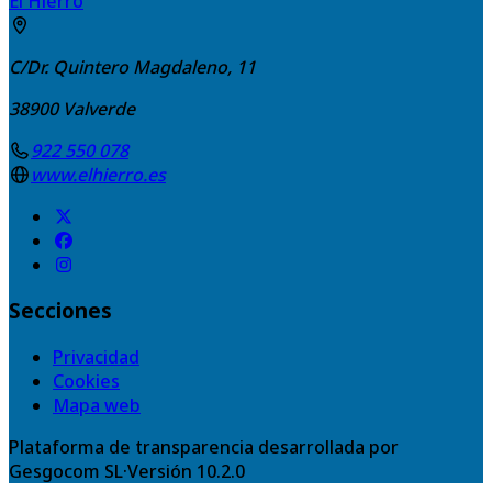
El Hierro
C/Dr. Quintero Magdaleno, 11
38900
Valverde
922 550 078
www.elhierro.es
Secciones
Privacidad
Cookies
Mapa web
Plataforma de transparencia desarrollada por
Gesgocom SL
·
Versión
10.2.0