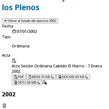
los Plenos
Volver al listado del ejercicio 2002
Fecha
07/01/2002
Tipo
Ordinaria
Acta
Acta Sesión Ordinaria Cabildo El Hierro - 7 Enero
2002
PDF
MD
33.70 KB
DOCX
82.83 KB
ODT
1.58 MB
2002