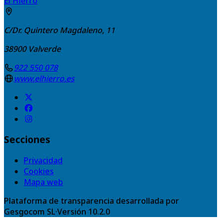
El Hierro
C/Dr. Quintero Magdaleno, 11
38900
Valverde
922 550 078
www.elhierro.es
Secciones
Privacidad
Cookies
Mapa web
Plataforma de transparencia desarrollada por
Gesgocom SL
·
Versión
10.2.0