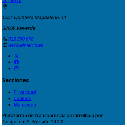
El Hierro
C/Dr. Quintero Magdaleno, 11
38900
Valverde
922 550 078
www.elhierro.es
Secciones
Privacidad
Cookies
Mapa web
Plataforma de transparencia desarrollada por
Gesgocom SL
·
Versión
10.2.0