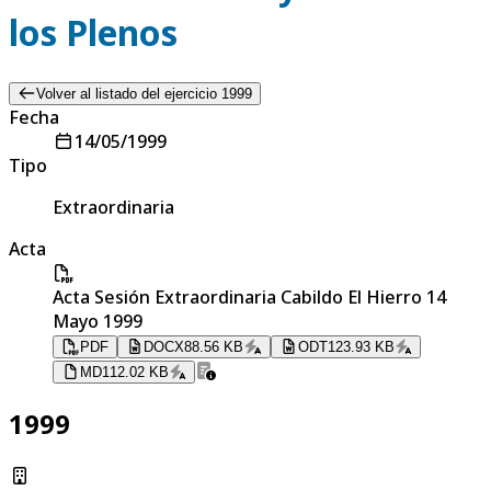
los Plenos
Volver al listado del ejercicio 1999
Fecha
14/05/1999
Tipo
Extraordinaria
Acta
Acta Sesión Extraordinaria Cabildo El Hierro 14
Mayo 1999
PDF
DOCX
88.56 KB
ODT
123.93 KB
MD
112.02 KB
1999