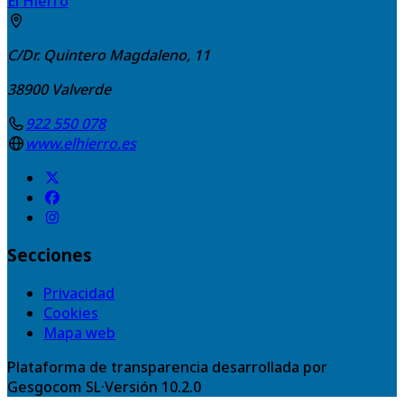
El Hierro
C/Dr. Quintero Magdaleno, 11
38900
Valverde
922 550 078
www.elhierro.es
Secciones
Privacidad
Cookies
Mapa web
Plataforma de transparencia desarrollada por
Gesgocom SL
·
Versión
10.2.0