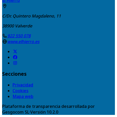
El Hierro
C/Dr. Quintero Magdaleno, 11
38900
Valverde
922 550 078
www.elhierro.es
Secciones
Privacidad
Cookies
Mapa web
Plataforma de transparencia desarrollada por
Gesgocom SL
·
Versión
10.2.0