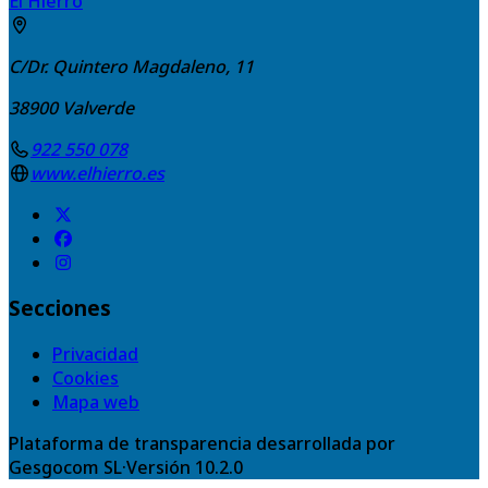
El Hierro
C/Dr. Quintero Magdaleno, 11
38900
Valverde
922 550 078
www.elhierro.es
Secciones
Privacidad
Cookies
Mapa web
Plataforma de transparencia desarrollada por
Gesgocom SL
·
Versión
10.2.0