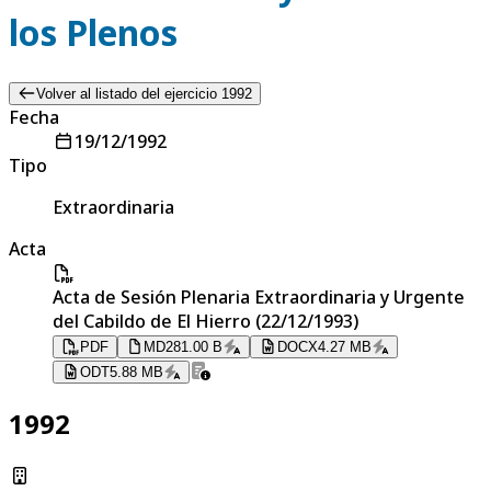
los Plenos
Volver al listado del ejercicio 1992
Fecha
19/12/1992
Tipo
Extraordinaria
Acta
Acta de Sesión Plenaria Extraordinaria y Urgente
del Cabildo de El Hierro (22/12/1993)
PDF
MD
281.00 B
DOCX
4.27 MB
ODT
5.88 MB
1992