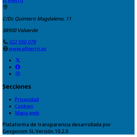
El Hierro
C/Dr. Quintero Magdaleno, 11
38900
Valverde
922 550 078
www.elhierro.es
Secciones
Privacidad
Cookies
Mapa web
Plataforma de transparencia desarrollada por
Gesgocom SL
·
Versión
10.2.0