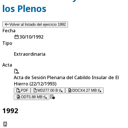
los Plenos
Volver al listado del ejercicio 1992
Fecha
30/10/1992
Tipo
Extraordinaria
Acta
Acta de Sesión Plenaria del Cabildo Insular de El
Hierro (22/12/1993)
PDF
MD
277.00 B
DOCX
4.27 MB
ODT
5.88 MB
1992