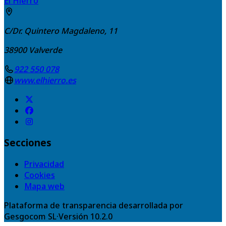
El Hierro
C/Dr. Quintero Magdaleno, 11
38900
Valverde
922 550 078
www.elhierro.es
Secciones
Privacidad
Cookies
Mapa web
Plataforma de transparencia desarrollada por
Gesgocom SL
·
Versión
10.2.0