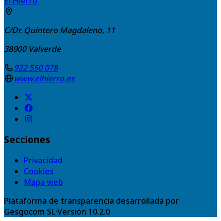
El Hierro
C/Dr. Quintero Magdaleno, 11
38900
Valverde
922 550 078
www.elhierro.es
Secciones
Privacidad
Cookies
Mapa web
Plataforma de transparencia desarrollada por
Gesgocom SL
·
Versión
10.2.0