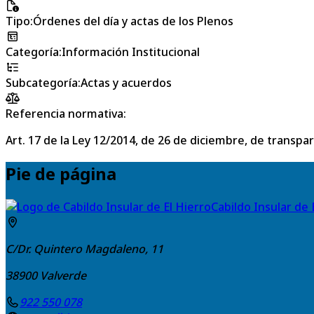
Tipo
:
Órdenes del día y actas de los Plenos
Categoría
:
Información Institucional
Subcategoría
:
Actas y acuerdos
Referencia normativa:
Art. 17 de la Ley 12/2014, de 26 de diciembre, de transpa
Pie de página
Cabildo Insular de 
C/Dr. Quintero Magdaleno, 11
38900
Valverde
922 550 078