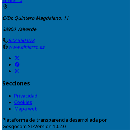
El Hierro
C/Dr. Quintero Magdaleno, 11
38900
Valverde
922 550 078
www.elhierro.es
Secciones
Privacidad
Cookies
Mapa web
Plataforma de transparencia desarrollada por
Gesgocom SL
·
Versión
10.2.0