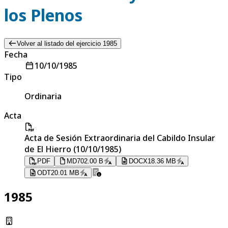
los Plenos
Volver al listado del ejercicio 1985
Fecha
10/10/1985
Tipo
Ordinaria
Acta
Acta de Sesión Extraordinaria del Cabildo Insular
de El Hierro (10/10/1985)
PDF
MD
702.00 B
DOCX
18.36 MB
ODT
20.01 MB
1985