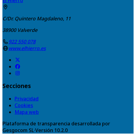
El Hierro
C/Dr. Quintero Magdaleno, 11
38900
Valverde
922 550 078
www.elhierro.es
Secciones
Privacidad
Cookies
Mapa web
Plataforma de transparencia desarrollada por
Gesgocom SL
·
Versión
10.2.0