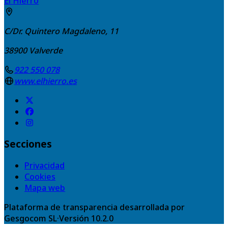
El Hierro
C/Dr. Quintero Magdaleno, 11
38900
Valverde
922 550 078
www.elhierro.es
Secciones
Privacidad
Cookies
Mapa web
Plataforma de transparencia desarrollada por
Gesgocom SL
·
Versión
10.2.0