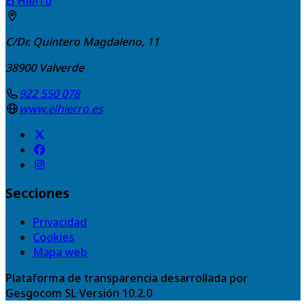
El Hierro
C/Dr. Quintero Magdaleno, 11
38900
Valverde
922 550 078
www.elhierro.es
Secciones
Privacidad
Cookies
Mapa web
Plataforma de transparencia desarrollada por
Gesgocom SL
·
Versión
10.2.0