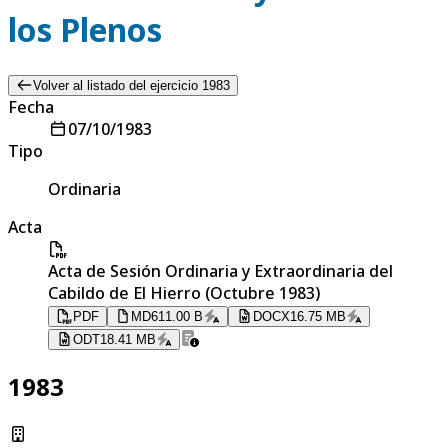
los Plenos
Volver al listado del ejercicio 1983
Fecha
07/10/1983
Tipo
Ordinaria
Acta
Acta de Sesión Ordinaria y Extraordinaria del
Cabildo de El Hierro (Octubre 1983)
PDF
MD
611.00 B
DOCX
16.75 MB
ODT
18.41 MB
1983