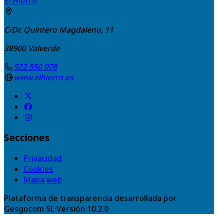
El Hierro
C/Dr. Quintero Magdaleno, 11
38900
Valverde
922 550 078
www.elhierro.es
Secciones
Privacidad
Cookies
Mapa web
Plataforma de transparencia desarrollada por
Gesgocom SL
·
Versión
10.2.0