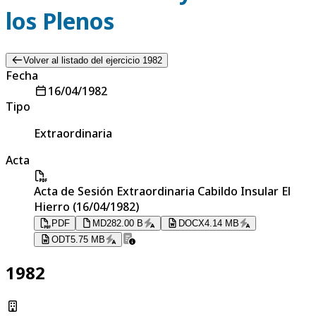
los Plenos
Volver al listado del ejercicio 1982
Fecha
16/04/1982
Tipo
Extraordinaria
Acta
Acta de Sesión Extraordinaria Cabildo Insular El
Hierro (16/04/1982)
PDF
MD
282.00 B
DOCX
4.14 MB
ODT
5.75 MB
1982