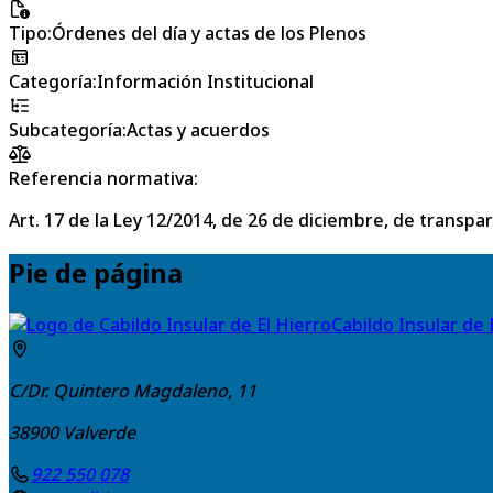
Tipo
:
Órdenes del día y actas de los Plenos
Categoría
:
Información Institucional
Subcategoría
:
Actas y acuerdos
Referencia normativa:
Art. 17 de la Ley 12/2014, de 26 de diciembre, de transpa
Pie de página
Cabildo Insular de 
C/Dr. Quintero Magdaleno, 11
38900
Valverde
922 550 078