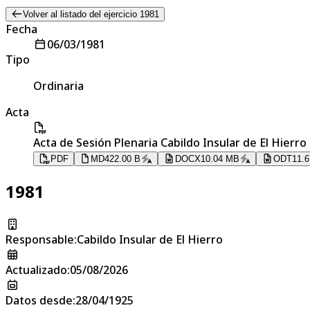
Volver al listado del ejercicio 1981
Fecha
06/03/1981
Tipo
Ordinaria
Acta
Acta de Sesión Plenaria Cabildo Insular de El Hierro
PDF
MD
422.00 B
DOCX
10.04 MB
ODT
11.
1981
Responsable
:
Cabildo Insular de El Hierro
Actualizado
:
05/08/2026
Datos desde
:
28/04/1925