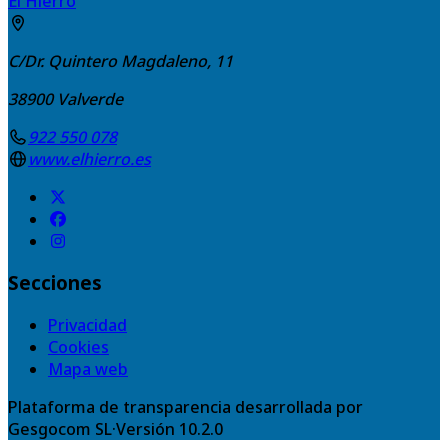
El Hierro
C/Dr. Quintero Magdaleno, 11
38900
Valverde
922 550 078
www.elhierro.es
Secciones
Privacidad
Cookies
Mapa web
Plataforma de transparencia desarrollada por
Gesgocom SL
·
Versión
10.2.0