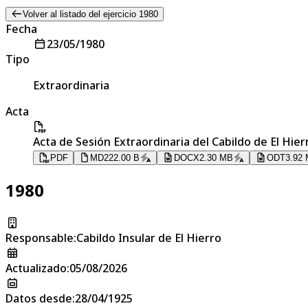
Volver al listado del ejercicio 1980
Fecha
23/05/1980
Tipo
Extraordinaria
Acta
Acta de Sesión Extraordinaria del Cabildo de El Hier
PDF
MD
222.00 B
DOCX
2.30 MB
ODT
3.92
1980
Responsable
:
Cabildo Insular de El Hierro
Actualizado
:
05/08/2026
Datos desde
:
28/04/1925