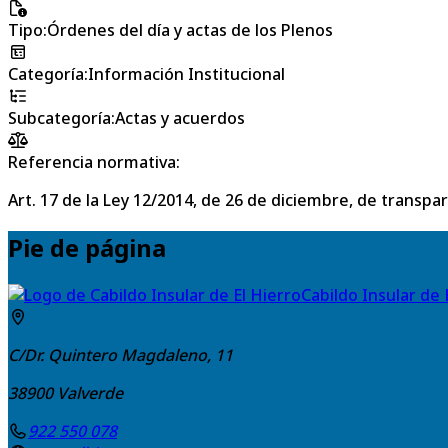
Tipo
:
Órdenes del día y actas de los Plenos
Categoría
:
Información Institucional
Subcategoría
:
Actas y acuerdos
Referencia normativa:
Art. 17 de la Ley 12/2014, de 26 de diciembre, de transpa
Pie de página
Cabildo Insular de 
C/Dr. Quintero Magdaleno, 11
38900
Valverde
922 550 078