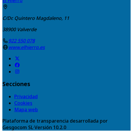
El Hierro
C/Dr. Quintero Magdaleno, 11
38900
Valverde
922 550 078
www.elhierro.es
Secciones
Privacidad
Cookies
Mapa web
Plataforma de transparencia desarrollada por
Gesgocom SL
·
Versión
10.2.0