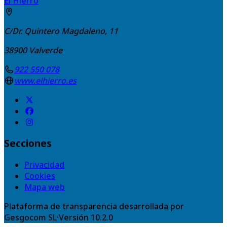
El Hierro
C/Dr. Quintero Magdaleno, 11
38900
Valverde
922 550 078
www.elhierro.es
Secciones
Privacidad
Cookies
Mapa web
Plataforma de transparencia desarrollada por
Gesgocom SL
·
Versión
10.2.0