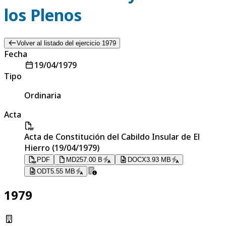
los Plenos
Volver al listado del ejercicio 1979
Fecha
19/04/1979
Tipo
Ordinaria
Acta
Acta de Constitución del Cabildo Insular de El
Hierro (19/04/1979)
PDF
MD
257.00 B
DOCX
3.93 MB
ODT
5.55 MB
1979