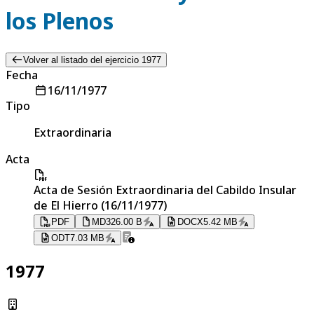
los Plenos
Volver al listado del ejercicio 1977
Fecha
16/11/1977
Tipo
Extraordinaria
Acta
Acta de Sesión Extraordinaria del Cabildo Insular
de El Hierro (16/11/1977)
PDF
MD
326.00 B
DOCX
5.42 MB
ODT
7.03 MB
1977