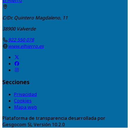
El Hierro
C/Dr. Quintero Magdaleno, 11
38900
Valverde
922 550 078
www.elhierro.es
Secciones
Privacidad
Cookies
Mapa web
Plataforma de transparencia desarrollada por
Gesgocom SL
·
Versión
10.2.0