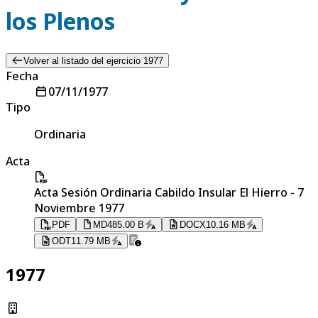
los Plenos
Volver al listado del ejercicio 1977
Fecha
07/11/1977
Tipo
Ordinaria
Acta
Acta Sesión Ordinaria Cabildo Insular El Hierro - 7
Noviembre 1977
PDF
MD
485.00 B
DOCX
10.16 MB
ODT
11.79 MB
1977