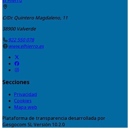
El Hierro
C/Dr. Quintero Magdaleno, 11
38900
Valverde
922 550 078
www.elhierro.es
Secciones
Privacidad
Cookies
Mapa web
Plataforma de transparencia desarrollada por
Gesgocom SL
·
Versión
10.2.0