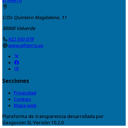
El Hierro
C/Dr. Quintero Magdaleno, 11
38900
Valverde
922 550 078
www.elhierro.es
Secciones
Privacidad
Cookies
Mapa web
Plataforma de transparencia desarrollada por
Gesgocom SL
·
Versión
10.2.0