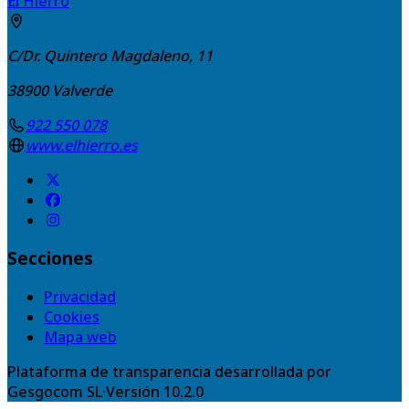
El Hierro
C/Dr. Quintero Magdaleno, 11
38900
Valverde
922 550 078
www.elhierro.es
Secciones
Privacidad
Cookies
Mapa web
Plataforma de transparencia desarrollada por
Gesgocom SL
·
Versión
10.2.0