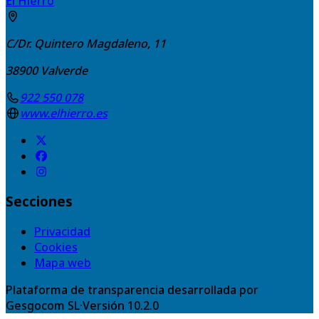
El Hierro
C/Dr. Quintero Magdaleno, 11
38900
Valverde
922 550 078
www.elhierro.es
Secciones
Privacidad
Cookies
Mapa web
Plataforma de transparencia desarrollada por
Gesgocom SL
·
Versión
10.2.0