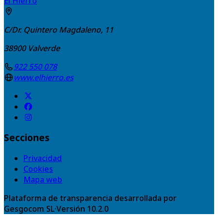
El Hierro
C/Dr. Quintero Magdaleno, 11
38900
Valverde
922 550 078
www.elhierro.es
Secciones
Privacidad
Cookies
Mapa web
Plataforma de transparencia desarrollada por
Gesgocom SL
·
Versión
10.2.0