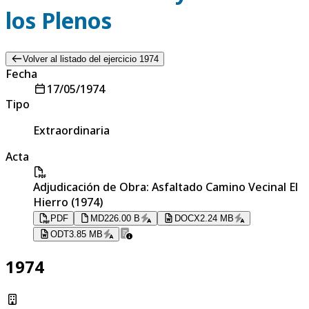
los Plenos
Volver al listado del ejercicio 1974
Fecha
17/05/1974
Tipo
Extraordinaria
Acta
Adjudicación de Obra: Asfaltado Camino Vecinal El
Hierro (1974)
PDF
MD
226.00 B
DOCX
2.24 MB
ODT
3.85 MB
1974