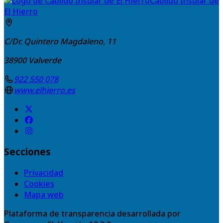
Cabildo Insular de
El Hierro
C/Dr. Quintero Magdaleno, 11
38900
Valverde
922 550 078
www.elhierro.es
Secciones
Privacidad
Cookies
Mapa web
Plataforma de transparencia desarrollada por