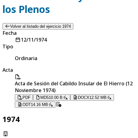
los Plenos
Volver al listado del ejercicio 1974
Fecha
12/11/1974
Tipo
Ordinaria
Acta
Acta de Sesión del Cabildo Insular de El Hierro (12
Noviembre 1974)
PDF
MD
510.00 B
DOCX
12.52 MB
ODT
14.16 MB
1974