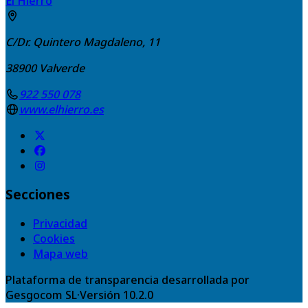
El Hierro
C/Dr. Quintero Magdaleno, 11
38900
Valverde
922 550 078
www.elhierro.es
Secciones
Privacidad
Cookies
Mapa web
Plataforma de transparencia desarrollada por
Gesgocom SL
·
Versión
10.2.0