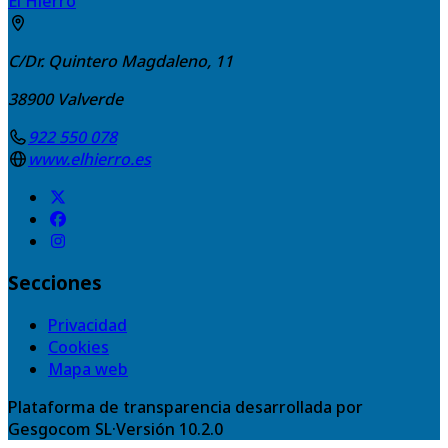
El Hierro
C/Dr. Quintero Magdaleno, 11
38900
Valverde
922 550 078
www.elhierro.es
Secciones
Privacidad
Cookies
Mapa web
Plataforma de transparencia desarrollada por
Gesgocom SL
·
Versión
10.2.0