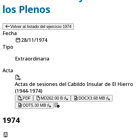
los Plenos
Volver al listado del ejercicio 1974
Fecha
28/11/1974
Tipo
Extraordinaria
Acta
Actas de sesiones del Cabildo Insular de El Hierro
(1944-1974)
PDF
MD
262.00 B
DOCX
3.68 MB
ODT
5.30 MB
1974