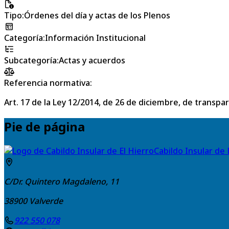
Tipo
:
Órdenes del día y actas de los Plenos
Categoría
:
Información Institucional
Subcategoría
:
Actas y acuerdos
Referencia normativa:
Art. 17 de la Ley 12/2014, de 26 de diciembre, de transpa
Pie de página
Cabildo Insular de 
C/Dr. Quintero Magdaleno, 11
38900
Valverde
922 550 078