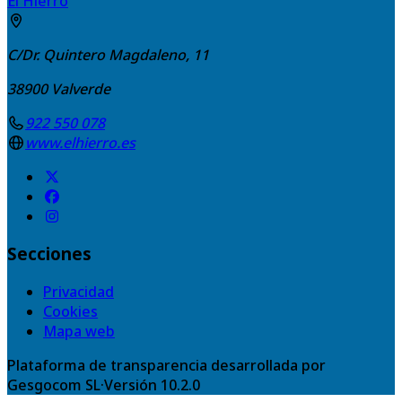
El Hierro
C/Dr. Quintero Magdaleno, 11
38900
Valverde
922 550 078
www.elhierro.es
Secciones
Privacidad
Cookies
Mapa web
Plataforma de transparencia desarrollada por
Gesgocom SL
·
Versión
10.2.0