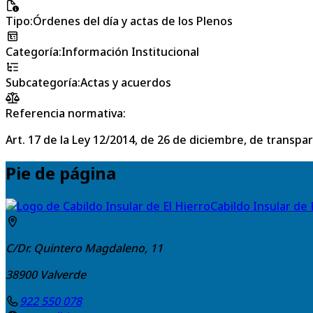
Tipo
:
Órdenes del día y actas de los Plenos
Categoría
:
Información Institucional
Subcategoría
:
Actas y acuerdos
Referencia normativa:
Art. 17 de la Ley 12/2014, de 26 de diciembre, de transpa
Pie de página
Cabildo Insular de 
C/Dr. Quintero Magdaleno, 11
38900
Valverde
922 550 078