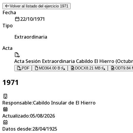
Volver al listado del ejercicio 1971
Fecha
22/10/1971
Tipo
Extraordinaria
Acta
Acta Sesión Extraordinaria Cabildo El Hierro (Octub
PDF
MD
364.00 B
DOCX
8.21 MB
ODT
9.84
1971
Responsable
:
Cabildo Insular de El Hierro
Actualizado
:
05/08/2026
Datos desde
:
28/04/1925