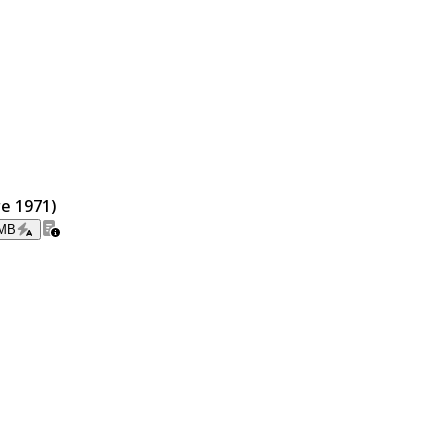
re 1971)
 MB