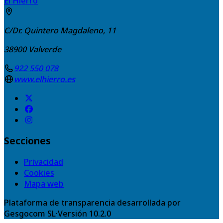
El Hierro
C/Dr. Quintero Magdaleno, 11
38900
Valverde
922 550 078
www.elhierro.es
Secciones
Privacidad
Cookies
Mapa web
Plataforma de transparencia desarrollada por
Gesgocom SL
·
Versión
10.2.0