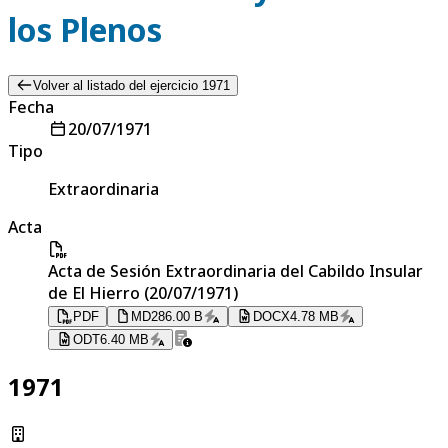
los Plenos
Volver al listado del ejercicio 1971
Fecha
20/07/1971
Tipo
Extraordinaria
Acta
Acta de Sesión Extraordinaria del Cabildo Insular
de El Hierro (20/07/1971)
PDF
MD
286.00 B
DOCX
4.78 MB
ODT
6.40 MB
1971