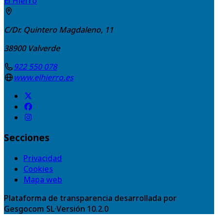
El Hierro
C/Dr. Quintero Magdaleno, 11
38900
Valverde
922 550 078
www.elhierro.es
Secciones
Privacidad
Cookies
Mapa web
Plataforma de transparencia desarrollada por
Gesgocom SL
·
Versión
10.2.0