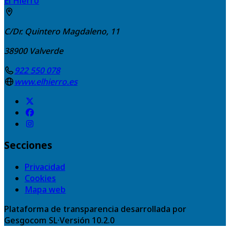
El Hierro
C/Dr. Quintero Magdaleno, 11
38900
Valverde
922 550 078
www.elhierro.es
Secciones
Privacidad
Cookies
Mapa web
Plataforma de transparencia desarrollada por
Gesgocom SL
·
Versión
10.2.0