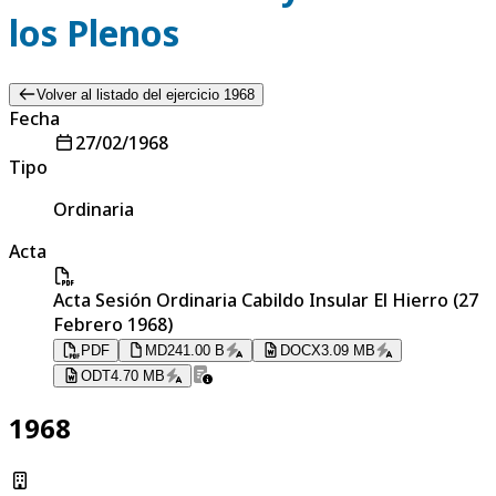
los Plenos
Volver al listado del ejercicio 1968
Fecha
27/02/1968
Tipo
Ordinaria
Acta
Acta Sesión Ordinaria Cabildo Insular El Hierro (27
Febrero 1968)
PDF
MD
241.00 B
DOCX
3.09 MB
ODT
4.70 MB
1968