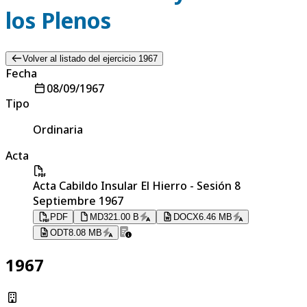
los Plenos
Volver al listado del ejercicio 1967
Fecha
08/09/1967
Tipo
Ordinaria
Acta
Acta Cabildo Insular El Hierro - Sesión 8
Septiembre 1967
PDF
MD
321.00 B
DOCX
6.46 MB
ODT
8.08 MB
1967