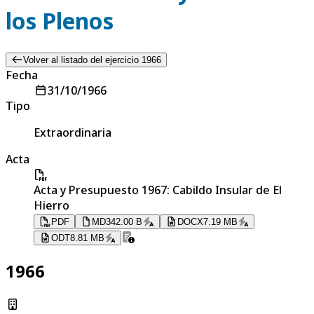
los Plenos
Volver al listado del ejercicio 1966
Fecha
31/10/1966
Tipo
Extraordinaria
Acta
Acta y Presupuesto 1967: Cabildo Insular de El
Hierro
PDF
MD
342.00 B
DOCX
7.19 MB
ODT
8.81 MB
1966