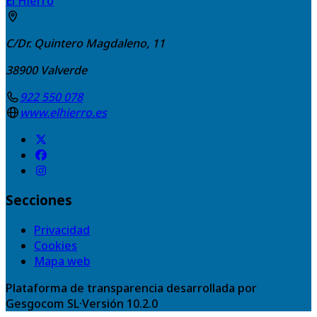
El Hierro
C/Dr. Quintero Magdaleno, 11
38900
Valverde
922 550 078
www.elhierro.es
Secciones
Privacidad
Cookies
Mapa web
Plataforma de transparencia desarrollada por
Gesgocom SL
·
Versión
10.2.0