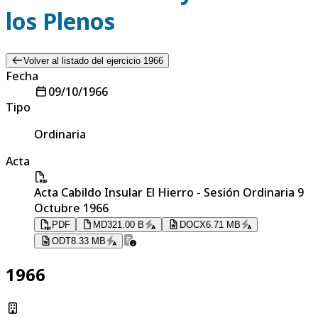
los Plenos
Volver al listado del ejercicio 1966
Fecha
09/10/1966
Tipo
Ordinaria
Acta
Acta Cabildo Insular El Hierro - Sesión Ordinaria 9
Octubre 1966
PDF
MD
321.00 B
DOCX
6.71 MB
ODT
8.33 MB
1966