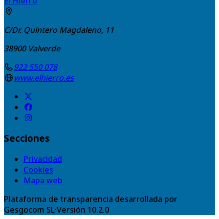
El Hierro
C/Dr. Quintero Magdaleno, 11
38900
Valverde
922 550 078
www.elhierro.es
Secciones
Privacidad
Cookies
Mapa web
Plataforma de transparencia desarrollada por
Gesgocom SL
·
Versión
10.2.0