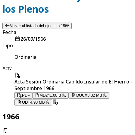
los Plenos
Volver al listado del ejercicio 1966
Fecha
26/09/1966
Tipo
Ordinaria
Acta
Acta Sesión Ordinaria Cabildo Insular de El Hierro -
Septiembre 1966
PDF
MD
241.00 B
DOCX
3.32 MB
ODT
4.93 MB
1966