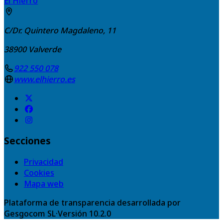
El Hierro
C/Dr. Quintero Magdaleno, 11
38900
Valverde
922 550 078
www.elhierro.es
Secciones
Privacidad
Cookies
Mapa web
Plataforma de transparencia desarrollada por
Gesgocom SL
·
Versión
10.2.0