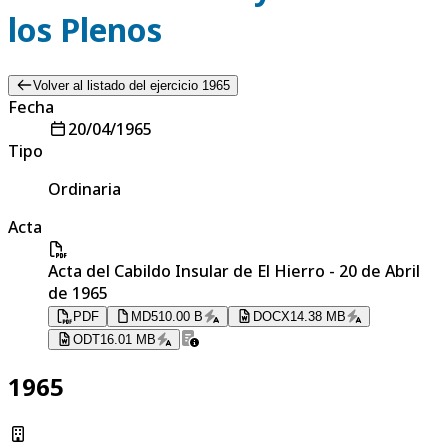
los Plenos
Volver al listado del ejercicio 1965
Fecha
20/04/1965
Tipo
Ordinaria
Acta
Acta del Cabildo Insular de El Hierro - 20 de Abril
de 1965
PDF
MD
510.00 B
DOCX
14.38 MB
ODT
16.01 MB
1965