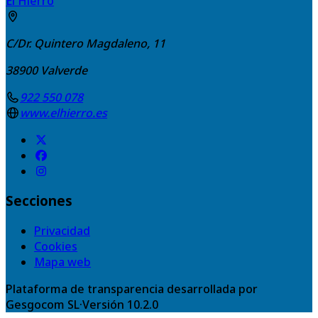
El Hierro
C/Dr. Quintero Magdaleno, 11
38900
Valverde
922 550 078
www.elhierro.es
Secciones
Privacidad
Cookies
Mapa web
Plataforma de transparencia desarrollada por
Gesgocom SL
·
Versión
10.2.0