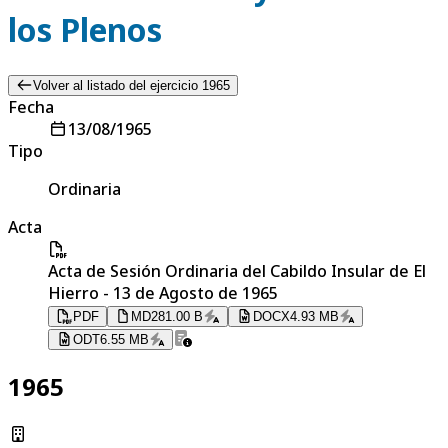
los Plenos
Volver al listado del ejercicio 1965
Fecha
13/08/1965
Tipo
Ordinaria
Acta
Acta de Sesión Ordinaria del Cabildo Insular de El
Hierro - 13 de Agosto de 1965
PDF
MD
281.00 B
DOCX
4.93 MB
ODT
6.55 MB
1965