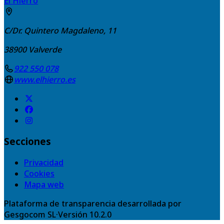
El Hierro
C/Dr. Quintero Magdaleno, 11
38900
Valverde
922 550 078
www.elhierro.es
Secciones
Privacidad
Cookies
Mapa web
Plataforma de transparencia desarrollada por
Gesgocom SL
·
Versión
10.2.0