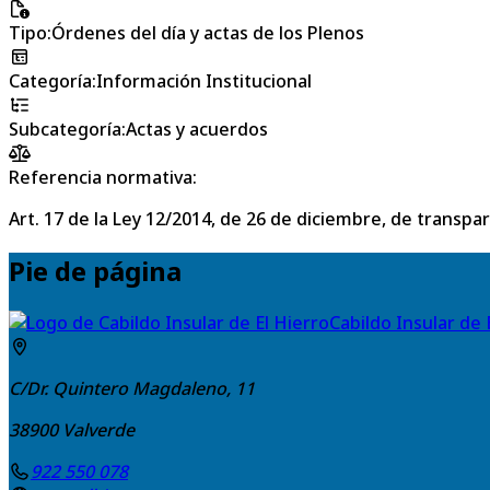
Tipo
:
Órdenes del día y actas de los Plenos
Categoría
:
Información Institucional
Subcategoría
:
Actas y acuerdos
Referencia normativa:
Art. 17 de la Ley 12/2014, de 26 de diciembre, de transpa
Pie de página
Cabildo Insular de 
C/Dr. Quintero Magdaleno, 11
38900
Valverde
922 550 078