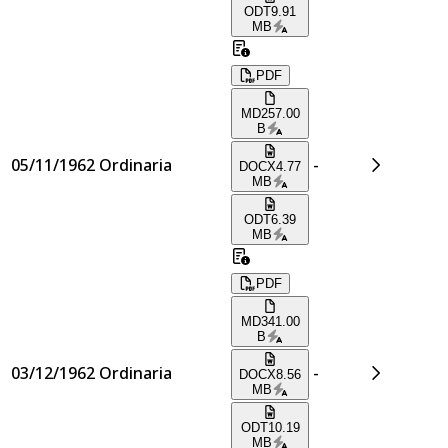
ODT
9.91
MB
PDF
MD
257.00
B
05/11/1962
Ordinaria
-
DOCX
4.77
MB
ODT
6.39
MB
PDF
MD
341.00
B
03/12/1962
Ordinaria
-
DOCX
8.56
MB
ODT
10.19
MB