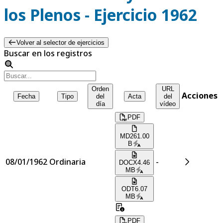
los Plenos - Ejercicio 1962
Volver al selector de ejercicios
Buscar en los registros
Orden
URL
Acciones
Fecha
Tipo
del
Acta
del
día
vídeo
PDF
MD
261.00
B
08/01/1962
Ordinaria
-
DOCX
4.46
MB
ODT
6.07
MB
PDF