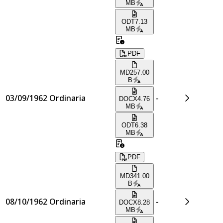
MB
ODT
7.13
MB
PDF
MD
257.00
B
03/09/1962
Ordinaria
-
DOCX
4.76
MB
ODT
6.38
MB
PDF
MD
341.00
B
08/10/1962
Ordinaria
-
DOCX
8.28
MB