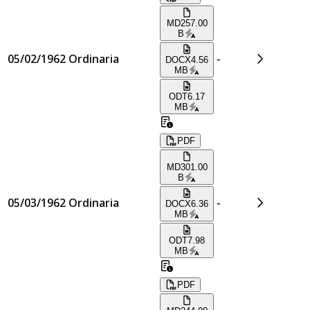
MD
257.00
B
05/02/1962
Ordinaria
-
DOCX
4.56
MB
ODT
6.17
MB
PDF
MD
301.00
B
05/03/1962
Ordinaria
-
DOCX
6.36
MB
ODT
7.98
MB
PDF