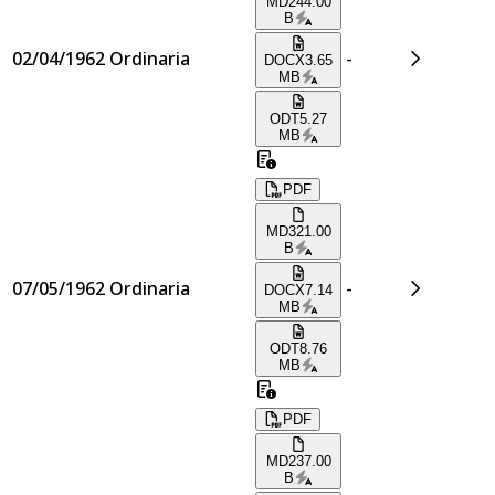
MD
244.00
B
02/04/1962
Ordinaria
-
DOCX
3.65
MB
ODT
5.27
MB
PDF
MD
321.00
B
07/05/1962
Ordinaria
-
DOCX
7.14
MB
ODT
8.76
MB
PDF
MD
237.00
B