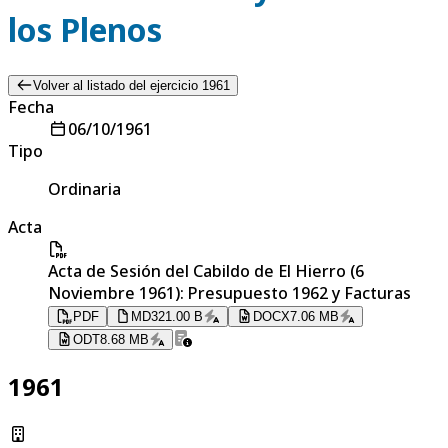
los Plenos
Volver al listado del ejercicio 1961
Fecha
06/10/1961
Tipo
Ordinaria
Acta
Acta de Sesión del Cabildo de El Hierro (6
Noviembre 1961): Presupuesto 1962 y Facturas
PDF
MD
321.00 B
DOCX
7.06 MB
ODT
8.68 MB
1961