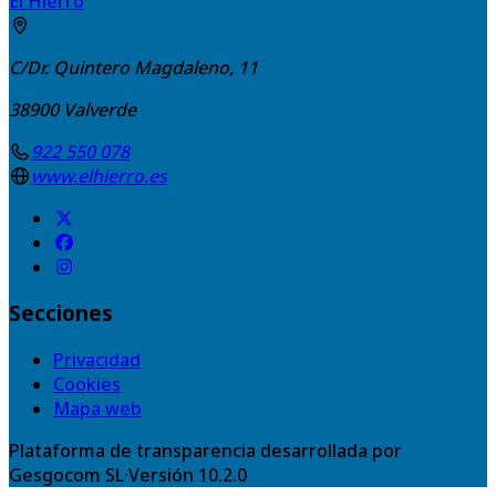
El Hierro
C/Dr. Quintero Magdaleno, 11
38900
Valverde
922 550 078
www.elhierro.es
Secciones
Privacidad
Cookies
Mapa web
Plataforma de transparencia desarrollada por
Gesgocom SL
·
Versión
10.2.0