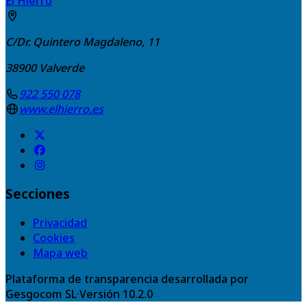
El Hierro
C/Dr. Quintero Magdaleno, 11
38900
Valverde
922 550 078
www.elhierro.es
Secciones
Privacidad
Cookies
Mapa web
Plataforma de transparencia desarrollada por
Gesgocom SL
·
Versión
10.2.0