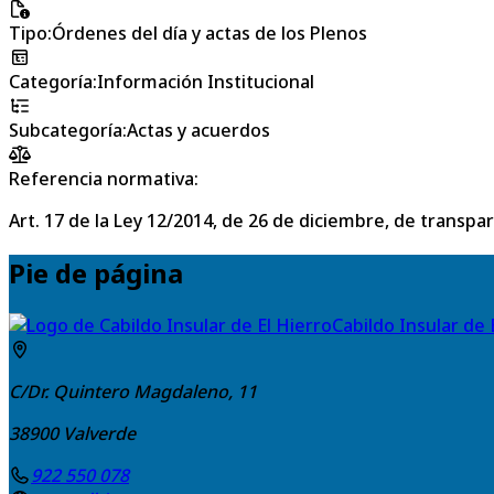
Tipo
:
Órdenes del día y actas de los Plenos
Categoría
:
Información Institucional
Subcategoría
:
Actas y acuerdos
Referencia normativa:
Art. 17 de la Ley 12/2014, de 26 de diciembre, de transpa
Pie de página
Cabildo Insular de 
C/Dr. Quintero Magdaleno, 11
38900
Valverde
922 550 078